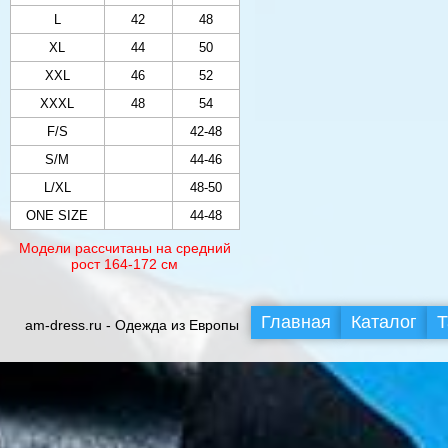
L
42
48
XL
44
50
XXL
46
52
XXXL
48
54
F/S
42-48
S/M
44-46
L/XL
48-50
ONE SIZE
44-48
Модели рассчитаны на средний
рост 164-172 см
Главная
Каталог
Т
am-dress.ru - Одежда из Европы