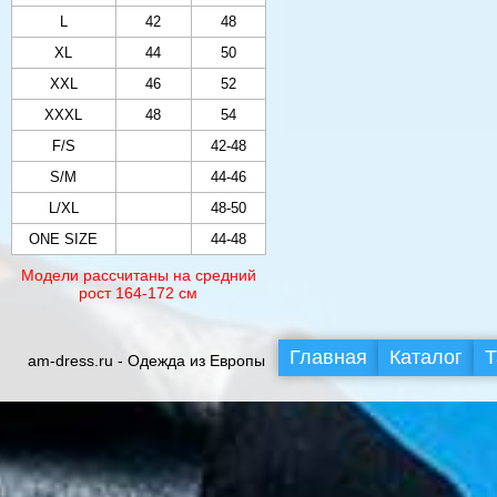
L
42
48
XL
44
50
XXL
46
52
XXXL
48
54
F/S
42-48
S/M
44-46
L/XL
48-50
ONE SIZE
44-48
Модели рассчитаны на средний
рост 164-172 см
Главная
Каталог
Т
am-dress.ru - Одежда из Европы