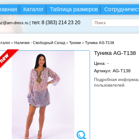
лавная
Каталог
Таблица размеров
Сотрудничес
тел: 8 (383) 214 23 20
az@am-dress.ru |
аталог
»
Наличие - Свободный Склад
»
Туники
»
Туника AG-T138
Туника AG-T138
-
Цена:
Артикул:
AG-T138
Подробная информаци
пользователей.