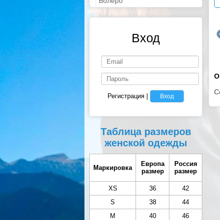
Болеро
Вход
О
С
Регистрация
|
Вход
Таблица размеров
женской одежды
Европа
Россия
Маркировка
размер
размер
XS
36
42
S
38
44
M
40
46